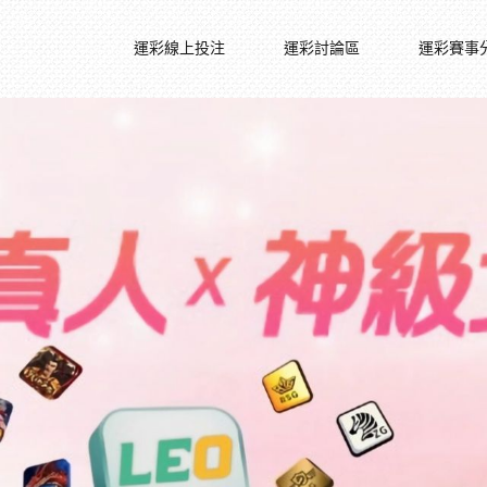
吃角子老虎機台灣在線老虎機的利潤是多少
運彩線上投注
運彩討論區
運彩賽事