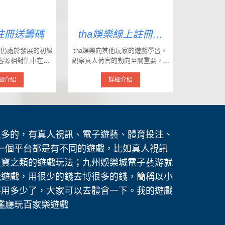
註冊送籌碼
tha娛樂線上註冊立
前仍處於發展的初級
tha娛樂向其他玩家的遊戲學習。
馬送1000體驗金，五
客源相對集中在一
觀察真人荷官的動向至關重要，...
線...
分鐘急速入帳
細介紹
詳細介紹
很多的，有真人視訊、電子遊藝、體育投注、
一個平台都是有不同的遊戲，比如真人視訊
骰寶之類的遊戲玩法；九州娛樂城電子藝游就
機遊戲，用很少的錢去博很多的錢，簡稱以小
不用多少了，大家可以去體會一下。我的遊戲
艦廳玩百家樂遊戲