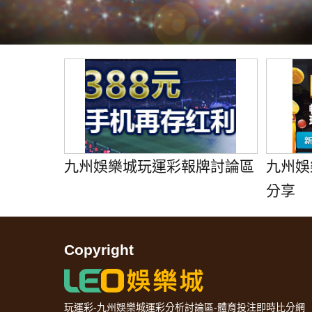
九州娛樂城玩運彩報牌討論區
九州娛
分享
Copyright
玩運彩-九州娛樂城運彩分析討論區-體育投注即時比分網