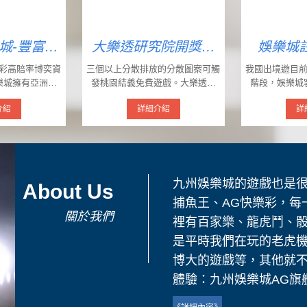
城-豐富資
大樂透研究院開獎號
娛樂城
彩高賠率博奕資
三個以上分散排放的分散圖案可觸
我國出境遊目
訊
碼走勢分佈圖
樂城擁有亞洲賭
發桃園結義免費遊戲。大樂透研
階段，娛樂城
.
究...
介紹
詳細介紹
詳
九州娛樂城的遊戲也是
About Us
捕魚王、AG快樂彩，每
關於我們
裡有百家樂、龍虎鬥、
是平時我們在玩的老虎
博大的遊戲等，其他就
體驗：九州娛樂城AG旗