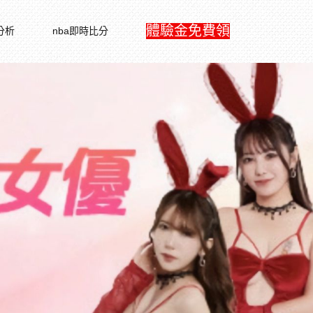
體驗金免費領
分析
nba即時比分