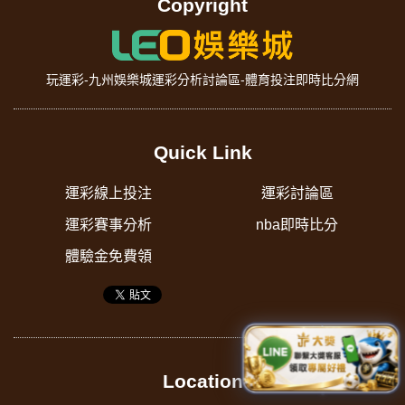
Copyright
玩運彩-九州娛樂城運彩分析討論區-體育投注即時比分網
Quick Link
運彩線上投注
運彩討論區
運彩賽事分析
nba即時比分
體驗金免費領
Location