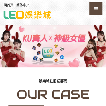
回首頁
|
簡体中文
娛樂城註冊送籌碼
OUR CASE