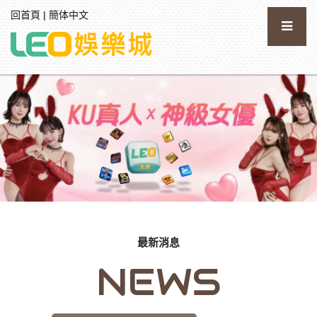
回首頁
|
簡体中文
最新消息
NEWS