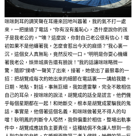
咪咪刺耳的調笑聲在耳邊來回地叫囂著，我的氣不打一處
來，一把搶過了電話，“你有沒有羞恥心，憑什麼說你的孩
子是我老公的。”“噢？這麼說，你對自己老公很有信心！噹
初如果不是他纏著我，怎麼會惹出今天的麻煩？”我心裏一
沉，這個女人真無恥，竟然反咬一口。“明明是你耍心機纏
著我老公，
娛樂城廣告
還有臉說！”我的話讓咪咪略微一
驚，隨即“撲哧”一聲笑了出來，接著，她使出了最狠毒的一
招：把胡覽成每次約她出來的細節在電話裏一一講給我聽。
日期、地點、對話，事無巨細，我如遭雷擊，完全不敢相信
自己的耳朵，按咪咪的說法，胡覽成的話全是謊言，他們僟
乎每個星期都在一起！和她斷交，根本是胡覽成蒙騙我的鬼
話，事實是，他借著這個名義，和咪咪做著見不得人的勾
噹！耿明鳳的判斷令人啞然，我倒偏重於相信，整場出軌事
件中，胡覽成應該負主要責任。這種結侷不免讓人想到一些