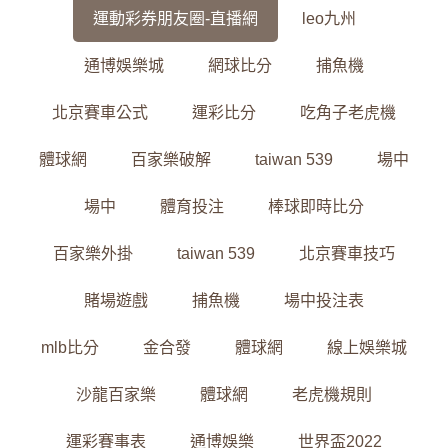
運動彩券朋友圈-直播網
leo九州
通博娛樂城
網球比分
捕魚機
北京賽車公式
運彩比分
吃角子老虎機
體球網
百家樂破解
taiwan 539
場中
場中
體育投注
棒球即時比分
百家樂外掛
taiwan 539
北京賽車技巧
賭場遊戲
捕魚機
場中投注表
mlb比分
金合發
體球網
線上娛樂城
沙龍百家樂
體球網
老虎機規則
運彩賽事表
通博娛樂
世界盃2022