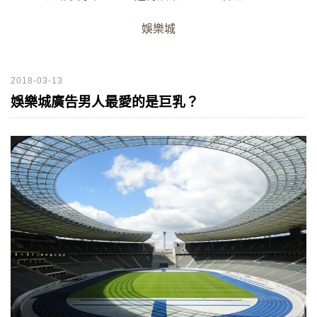
娛樂城
2018-03-13
娛樂城廣告男人最愛的是巨乳？