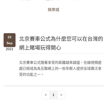
娛樂城
22
北京賽車公式為什麼您可以在台灣的
Sep
網上賭場玩得開心
2021
北京賽車公式隨著享受的距離越來越遠，在線視頻遊
戲已經成為為互聯網上的一些年輕人提供全球廣泛享
受的功能之一。
1