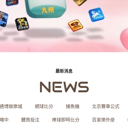
最新消息
NEWS
通博娛樂城
網球比分
捕魚機
北京賽車公式
場中
體育投注
棒球即時比分
百家樂外掛