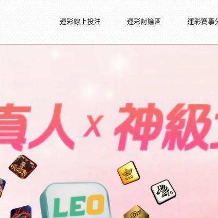
運彩線上投注
運彩討論區
運彩賽事