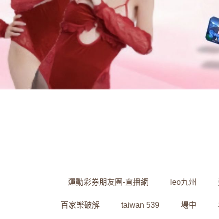
運動彩券朋友圈-直播網
leo九州
百家樂破解
taiwan 539
場中