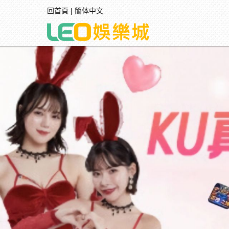
回首頁
|
簡体中文