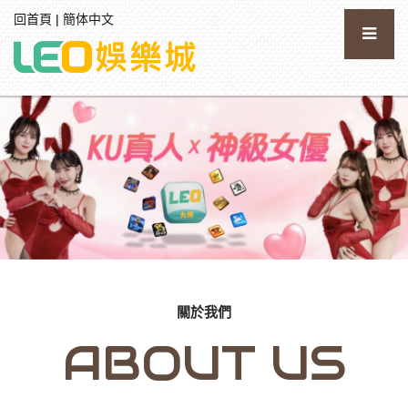
回首頁
|
簡体中文
關於我們
ABOUT US