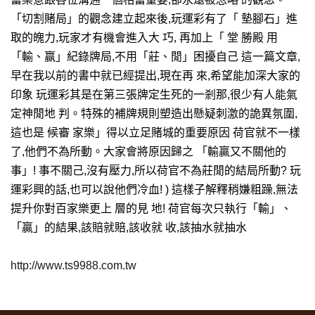
「切割賭局」的觀念建立起來後,玩運彩有了「 墊腳石」進
取的魄力,玩家才有機會進入大 巧, 再加上「 堂 勝殿 用
「輸、赢」紀錄牌局,不用「莊、閒」困擾自己 這一篇文章,
早在我以前的書中就已經提出,現在再 來,希望能加深大家的
印象 玩運彩其是在第三張牌定生死的一剎那,很少有人能氣
定神閒地 判。特殊的補牌規則塑造出懸疑刺激的詭異氛圍,
這也是 候審 家樂」得以立足賭城的重要原因 荷官就不一樣
了,他們不為所動。大家會將原因歸之 「輸贏又不關他的
事」! 事不關己,沒有壓力,所以荷官不為莊閒的結局所動? 玩
運彩興的話,也可以說他們冷血! ) 這樣子解釋稍嫌粗躁,無法
提升你對百家樂更上 層的見 地! 荷官每次只執行「輸」、
「贏」的結果,該賠就賠,該收就 收,該抽水就抽水
http://www.ts9988.com.tw