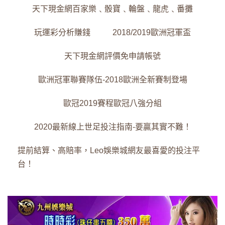
天下現金網百家樂﹑骰寶﹑輪盤﹑龍虎﹑番攤
玩運彩分析賺錢
2018/2019歐洲冠軍盃
天下現金網評價免申請帳號
歐洲冠軍聯賽隊伍-2018歐洲全新賽制登場
歐冠2019賽程歐冠八強分組
2020最新線上世足投注指南-要贏其實不難！
提前結算、高賠率，Leo娛樂城網友最喜愛的投注平
台！