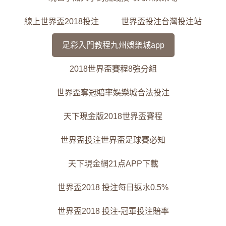
線上世界盃2018投注
世界盃投注台灣投注站
足彩入門教程九州娛樂城app
2018世界盃賽程8強分組
世界盃奪冠賠率娛樂城合法投注
天下現金版2018世界盃賽程
世界盃投注世界盃足球賽必知
天下現金網21点APP下載
世界盃2018 投注每日返水0.5%
世界盃2018 投注-冠軍投注賠率