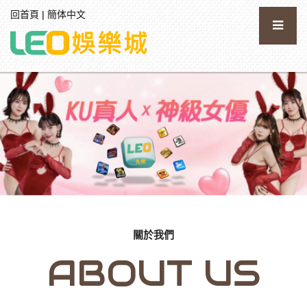
回首頁
|
簡体中文
關於我們
ABOUT US