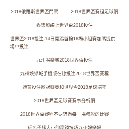
2018俄羅斯世界盃門票
2018世界盃賽程足球網
娛樂城線上世界盃2018投注
世界盃2018投注-14日開踢首輪16場小組賽加碼提供
場中投注
九州娛樂城2018世界盃投注
九州娛樂城手機版在線投注2018世界盃賽程
體育投注歐冠聯賽和世界盃2018足球賠率
2018世界盃足球賽賽事分析網
2018世界盃賽程不要錯過每一場精彩的比賽
玩色子賭大小的贏錢技巧九州娛樂場