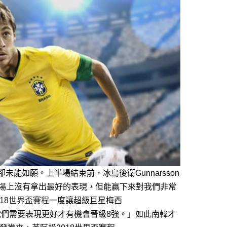
後卻未能如願。上半場結束前，冰島後衛Gunnarsson
場上沒有拿出最好的表現，但能贏下來對我們非常
018世界盃賽程
一度讓超級巨星梅西
。我們需要表現更好才有機會晉級8強。」如此南韓才