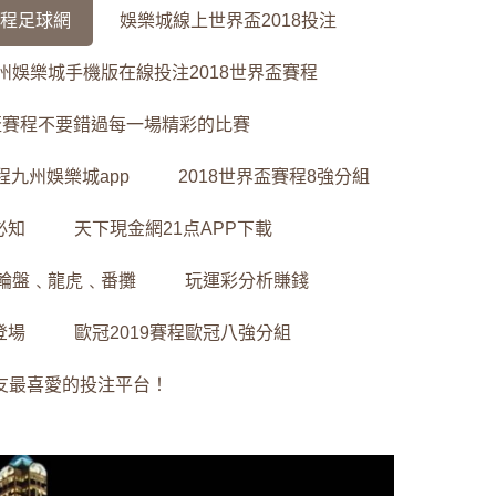
賽程足球網
娛樂城線上世界盃2018投注
州娛樂城手機版在線投注2018世界盃賽程
界盃賽程不要錯過每一場精彩的比賽
程九州娛樂城app
2018世界盃賽程8強分組
必知
天下現金網21点APP下載
輪盤﹑龍虎﹑番攤
玩運彩分析賺錢
登場
歐冠2019賽程歐冠八強分組
網友最喜愛的投注平台！