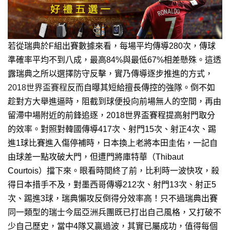
若從瑞典於F組出賽數據來看，每場平均傳導280次，傳球
準確率平均不到八成，最高84%與最低67%相差懸殊。這透
露瑞典之所以選擇防守反擊，實乃傳導逐步推進的方式，
2018世界盃賽程
反而自曝其短給擅長傳控的強隊。倒不如
趁對方大舉進逼時，阻截到球便投向前場無人的空間，再由
留滯中場附近的前鋒追逐，2018世界盃賽程提高射門取分
的效率。對照對韓國傳導417次、射門15次、射正4次、踢
進1球比賽進入傷停補時，日本換上老將本田圭佑，一記自
由球差一點攻破大門，但遭門將庫特華（Thibaut
Courtois）擋下來。眼看時間終了前，比利時一波快攻，殺
得日本措手不及，對墨西哥傳導212次、射門13次、射正5
次、踢進3球，瑞典懶攻反倒得分效率高！只不過瑞典出賽
同一類型的瑞士今屆亞洲兵團既已打出自己風格，又打破不
少自己歷史，當中4隊又贏過波，其實已屬成功，值得每個