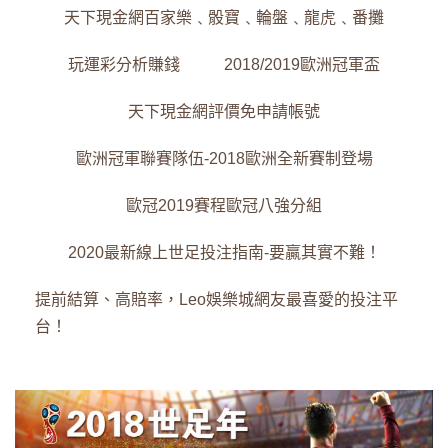
天下現金網百家樂﹑骰寶﹑輪盤﹑龍虎﹑番攤
玩運彩分析賺錢
2018/2019歐洲冠軍盃
天下現金網評價免申請帳號
歐洲冠軍聯賽隊伍-2018歐洲全新賽制登場
歐冠2019賽程歐冠八強分組
2020最新線上世足投注指南-要贏其實不難！
提前結算、高賠率，Leo娛樂城網友最喜愛的投注平
台！