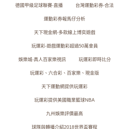
德國甲級足球聯賽-直播
台灣運動彩券-合法
運動彩券報馬仔分析
天下現金網-多款線上博奕遊戲
玩運彩-遊戲運動彩超過50萬會員
娛樂城-真人百家樂視訊
玩運彩即時比分
玩運彩、六合彩、百家樂、現金版
天下運動網提供玩運彩
玩運彩提供美國職業籃球NBA
九州娛樂評價最高
球隊與轉播介紹2018世界盃賽程