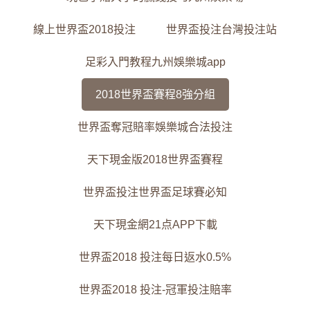
線上世界盃2018投注
世界盃投注台灣投注站
足彩入門教程九州娛樂城app
2018世界盃賽程8強分組
世界盃奪冠賠率娛樂城合法投注
天下現金版2018世界盃賽程
世界盃投注世界盃足球賽必知
天下現金網21点APP下載
世界盃2018 投注每日返水0.5%
世界盃2018 投注-冠軍投注賠率