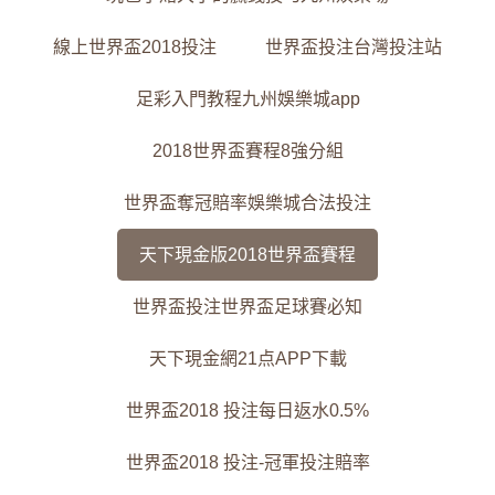
線上世界盃2018投注
世界盃投注台灣投注站
足彩入門教程九州娛樂城app
2018世界盃賽程8強分組
世界盃奪冠賠率娛樂城合法投注
天下現金版2018世界盃賽程
世界盃投注世界盃足球賽必知
天下現金網21点APP下載
世界盃2018 投注每日返水0.5%
世界盃2018 投注-冠軍投注賠率