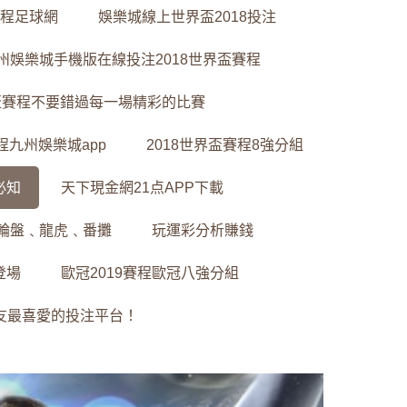
賽程足球網
娛樂城線上世界盃2018投注
州娛樂城手機版在線投注2018世界盃賽程
界盃賽程不要錯過每一場精彩的比賽
程九州娛樂城app
2018世界盃賽程8強分組
必知
天下現金網21点APP下載
輪盤﹑龍虎﹑番攤
玩運彩分析賺錢
登場
歐冠2019賽程歐冠八強分組
網友最喜愛的投注平台！