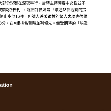
盃大部分球賽在深夜舉行，當時主持陣容中女性並不
的鄰家妹妹」，媒體評價她是「球迷熬夜觀賽的提
終止步於16強，但讓人跌破眼鏡的驚人表現也很難
3分，在A組排名暫時並列領先。備受期待的「埃及
ation