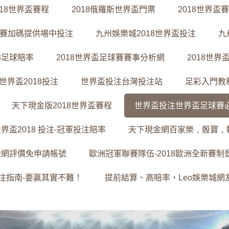
18世界盃賽程
2018俄羅斯世界盃門票
2018世界盃
小組賽加碼提供場中投注
九州娛樂城2018世界盃投注
九
8足球賠率
2018世界盃足球賽賽事分析網
2018世
世界盃2018投注
世界盃投注台灣投注站
足彩入門教
天下現金版2018世界盃賽程
世界盃投注世界盃足球賽
界盃2018 投注-冠軍投注賠率
天下現金網百家樂﹑骰寶﹑
金網評價免申請帳號
歐洲冠軍聯賽隊伍-2018歐洲全新賽制
投注指南-要贏其實不難！
提前結算、高賠率，Leo娛樂城