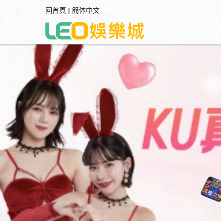
回首頁
|
簡体中文