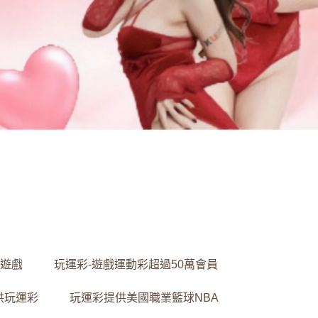
奕遊戲
玩運彩-遊戲運動彩超過50萬會員
供玩運彩
玩運彩提供美國職業籃球NBA