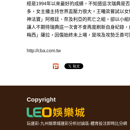
經是1994年以來最好的成績，不知道這次瑞典
多，女主播主持世界盃壓力很大。王曦梁嘗試以女
神法寶」阿根廷、奈及利亞的死亡之組，卻以小組
讓人不期待瑞典這一次會不會再度刷新自身紀錄，
梅西」薩拉，因傷始終未上場，是埃及攻勢乏善可
http://cba.com.tw
Copyright
玩運彩-九州娛樂城運彩分析討論區-體育投注即時比分網