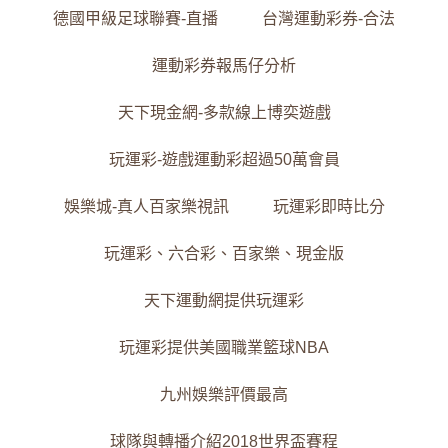
德國甲級足球聯賽-直播
台灣運動彩券-合法
運動彩券報馬仔分析
天下現金網-多款線上博奕遊戲
玩運彩-遊戲運動彩超過50萬會員
娛樂城-真人百家樂視訊
玩運彩即時比分
玩運彩、六合彩、百家樂、現金版
天下運動網提供玩運彩
玩運彩提供美國職業籃球NBA
九州娛樂評價最高
球隊與轉播介紹2018世界盃賽程