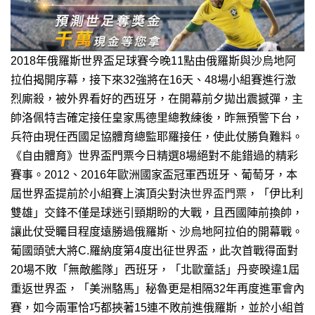
2018年俄羅斯世界盃足球賽今晚11點由俄羅斯與沙烏地阿
拉伯揭開序幕，接下來32強將在16天、48場小組賽進行激
烈廝殺，被外界看好的西班牙，在開幕前夕拋出震撼彈，主
帥洛佩特吉確定接任皇家馬德里總教練後，昨無預警下台，
兵符由現任西國足協體育總監耶羅接任，使此仗勝負難料。
《自由體育》世界盃門票今日精選8場絕對不能錯過的精彩
賽事。2012、2016年歐洲國家盃冠軍西班牙、葡萄牙，本
屆世界盃提前於小組賽上演頂尖對決
世界盃門票
，「伊比利
雙雄」交鋒不僅是球迷引頸期盼的大戰，且西國陣前換帥，
讓此仗受矚目程度遠勝過俄羅斯、沙烏地阿拉伯的開幕戰。
葡國頭號大將C.羅納度第4度出征世界盃，此次首戰得面對
20場不敗「無敵艦隊」西班牙，「北歐童話」丹麥暌違1屆
重返世界盃，「美洲駱馬」秘魯更是相隔32年再度進軍會內
賽，如今兩軍恰巧都挾著15連不敗前進俄羅斯，並於小組首