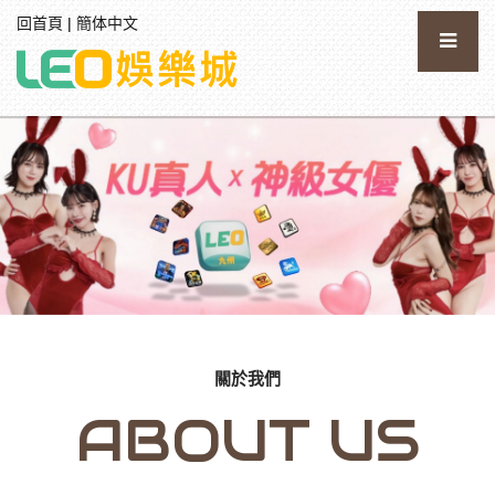
回首頁
|
簡体中文
關於我們
ABOUT US