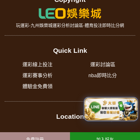
玩運彩-九州娛樂城運彩分析討論區-體育投注即時比分網
Quick Link
運彩線上投注
運彩討論區
運彩賽事分析
nba即時比分
體驗金免費領
Location
免費註冊
加入好友